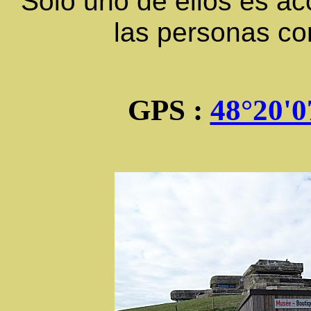
Sólo uno de ellos es acc
las personas co
GPS :
48°20'0